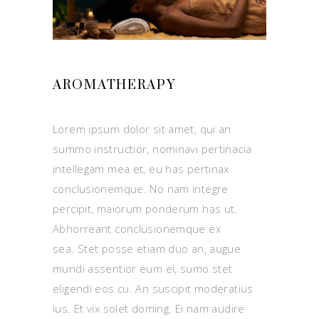
AROMATHERAPY
Lorem ipsum dolor sit amet, qui an
summo instructior, nominavi pertinacia
intellegam mea et, eu has pertinax
conclusionemque. No nam integre
percipit, maiorum ponderum has ut.
Abhorreant conclusionemque ex
sea. Stet posse etiam duo an, augue
mundi assentior eum ei, sumo stet
eligendi eos cu. An suscipit moderatius
ius. Et vix solet doming. Ei nam audire