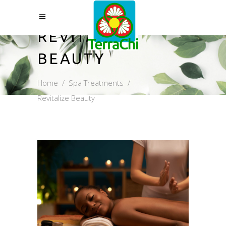
REVITALIZE
BEAUTY
Home
/
Spa Treatments
/
Revitalize Beauty