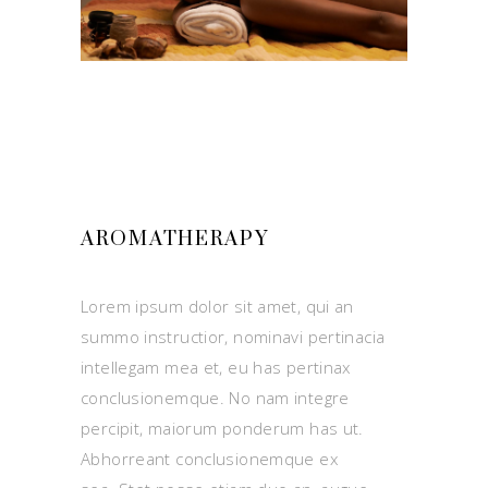
AROMATHERAPY
Lorem ipsum dolor sit amet, qui an
summo instructior, nominavi pertinacia
intellegam mea et, eu has pertinax
conclusionemque. No nam integre
percipit, maiorum ponderum has ut.
Abhorreant conclusionemque ex