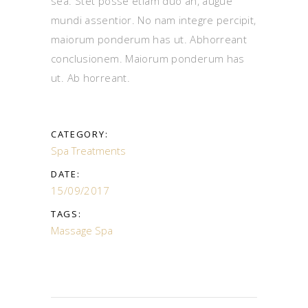
sea. Stet posse etiam duo an, augue
mundi assentior. No nam integre percipit,
maiorum ponderum has ut. Abhorreant
conclusionem. Maiorum ponderum has
ut. Ab horreant.
CATEGORY:
Spa Treatments
DATE:
15/09/2017
TAGS:
Massage
Spa