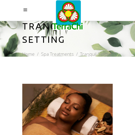
TRANQUIL
SETTING
Home
/
Spa Treatments
/
Tranquil Setting