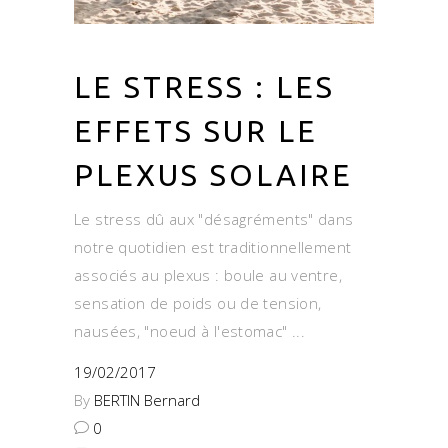
LE STRESS : LES
EFFETS SUR LE
PLEXUS SOLAIRE
Le stress dû aux "désagréments" dans
notre quotidien est traditionnellement
associés au plexus : boule au ventre,
sensation de poids ou de tension,
nausées, "noeud à l'estomac"
19/02/2017
By
BERTIN Bernard
0